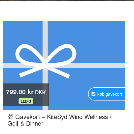
799,00 kr
DKK
Køb gavekort
.
LEDIG
🎁 Gavekort – KiteSyd Wind Wellness /
.
Golf & Dinner