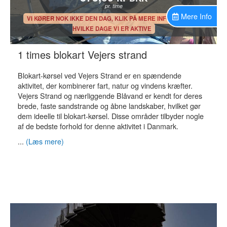
pr. time
Mere Info
.
VI KØRER NOK IKKE DEN DAG, KLIK PÅ MERE INFO, FOR AT SE
HVILKE DAGE VI ER AKTIVE
.
1 times blokart Vejers strand
Blokart-kørsel ved Vejers Strand er en spændende
aktivitet, der kombinerer fart, natur og vindens kræfter.
Vejers Strand og nærliggende Blåvand er kendt for deres
brede, faste sandstrande og åbne landskaber, hvilket gør
dem ideelle til blokart-kørsel. Disse områder tilbyder nogle
af de bedste forhold for denne aktivitet i Danmark.
...
(Læs mere)