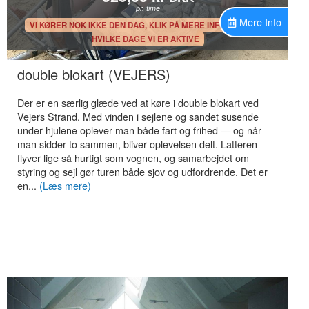
pr. time
Mere Info
.
VI KØRER NOK IKKE DEN DAG, KLIK PÅ MERE INFO, FOR AT SE
HVILKE DAGE VI ER AKTIVE
.
double blokart (VEJERS)
Der er en særlig glæde ved at køre i double blokart ved
Vejers Strand. Med vinden i sejlene og sandet susende
under hjulene oplever man både fart og frihed — og når
man sidder to sammen, bliver oplevelsen delt. Latteren
flyver lige så hurtigt som vognen, og samarbejdet om
styring og sejl gør turen både sjov og udfordrende. Det er
en...
(Læs mere)