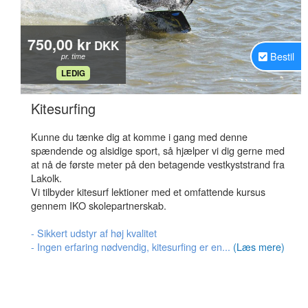
750,00 kr
DKK
Bestil
pr. time
.
LEDIG
.
Kitesurfing
Kunne du tænke dig at komme i gang med denne
spændende og alsidige sport, så hjælper vi dig gerne med
at nå de første meter på den betagende vestkyststrand fra
Lakolk.
Vi tilbyder kitesurf lektioner med et omfattende kursus
gennem IKO skolepartnerskab.
- Sikkert udstyr af høj kvalitet
- Ingen erfaring nødvendig, kitesurfing er en...
(Læs mere)