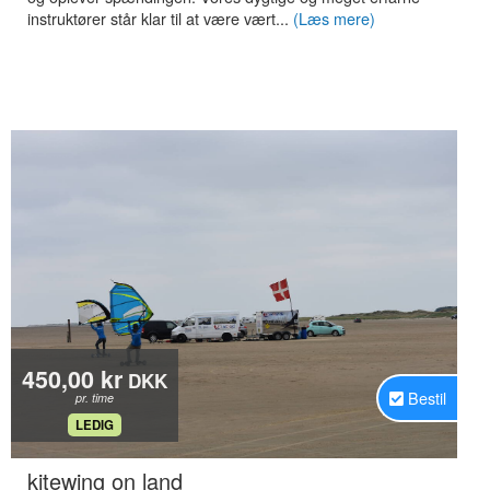
instruktører står klar til at være vært...
(Læs mere)
450,00 kr
DKK
Bestil
pr. time
.
LEDIG
.
kitewing on land