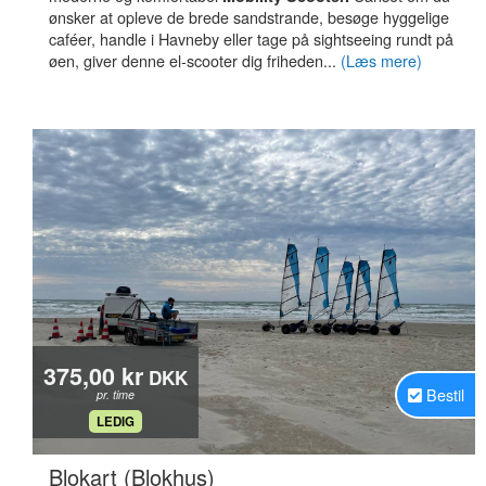
ønsker at opleve de brede sandstrande, besøge hyggelige
caféer, handle i Havneby eller tage på sightseeing rundt på
øen, giver denne el-scooter dig friheden...
(Læs mere)
375,00 kr
DKK
Bestil
pr. time
.
LEDIG
.
Blokart (Blokhus)