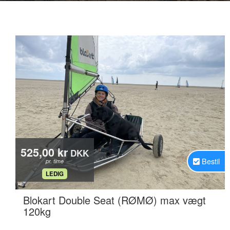
525,00 kr
DKK
Bestil
pr. time
.
LEDIG
Blokart Double Seat (RØMØ) max vægt
.
120kg