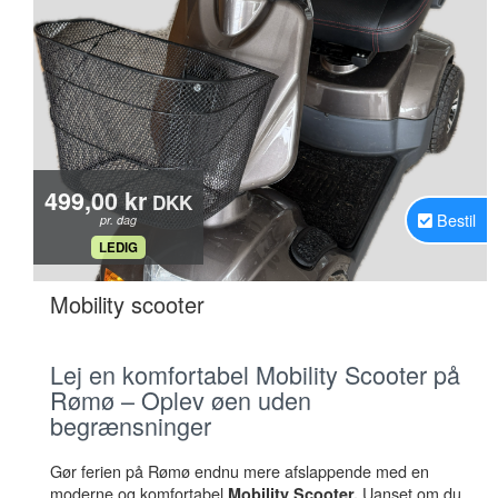
499,00 kr
DKK
Bestil
pr. dag
.
LEDIG
.
Mobility scooter
Lej en komfortabel Mobility Scooter på
Rømø – Oplev øen uden
begrænsninger
Gør ferien på Rømø endnu mere afslappende med en
moderne og komfortabel
Uanset om du
Mobility Scooter.