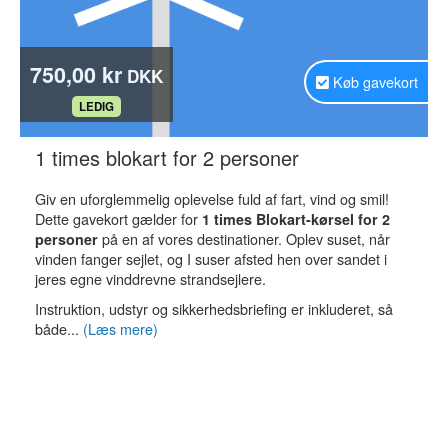
750,00 kr
DKK
Køb gavekort
.
LEDIG
.
1 times blokart for 2 personer
Giv en uforglemmelig oplevelse fuld af fart, vind og smil!
Dette gavekort gælder for
1 times Blokart-kørsel for 2
på en af vores destinationer. Oplev suset, når
personer
vinden fanger sejlet, og I suser afsted hen over sandet i
jeres egne vinddrevne strandsejlere.
Instruktion, udstyr og sikkerhedsbriefing er inkluderet, så
både...
(Læs mere)