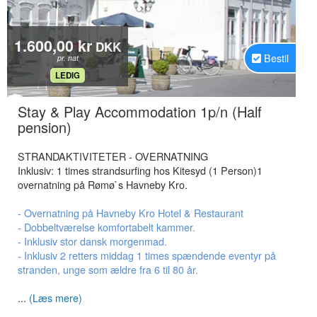
1.600,00 kr
DKK
Bestil
pr. nat
.
LEDIG
Stay & Play Accommodation 1p/n (Half
.
pension)
STRANDAKTIVITETER - OVERNATNING
Inklusiv: 1 times strandsurfing hos Kitesyd (1 Person)1
overnatning på Rømø`s Havneby Kro.
- Overnatning på Havneby Kro Hotel & Restaurant
- Dobbeltværelse komfortabelt kammer.
- Inklusiv stor dansk morgenmad.
- Inklusiv 2 retters middag 1 times spændende eventyr på
stranden, unge som ældre fra 6 til 80 år.
...
(Læs mere)