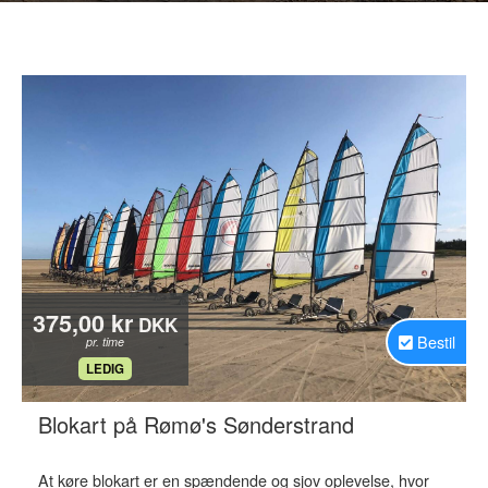
375,00 kr
DKK
Bestil
pr. time
.
LEDIG
.
Blokart på Rømø's Sønderstrand
At køre blokart er en spændende og sjov oplevelse, hvor