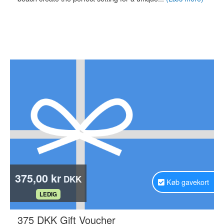
375,00 kr
DKK
Køb gavekort
.
LEDIG
.
375 DKK Gift Voucher