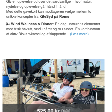
Giv en oplevelse ud over det sædvanlige – hvor natur,
nydelse og oplevelse går hånd i hånd.
Med dette gavekort kan modtageren vælge mellem to
unikke koncepter fra
:
KiteSyd på Rømø
🌬️
En dag i naturens elementer
Wind Wellness & Dinner:
med frisk havluft, vind i håret og ro i sindet. En kombination
af aktiv Blokart-kørsel og afslappende...
(Læs mere)
525,00 kr
DKK