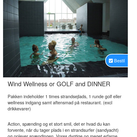
Bestil
.
Wind Wellness or GOLF and DINNER
Pakken indeholder 1 times strandsejlads, 1 runde golf eller
wellness indgang samt aftensmad på restaurant. (excl
drikkevarer)
Action, spænding og et stort smil, det er hvad du kan
forvente, når du tager plads i en strandsurfer (sandyacht)
og oplever spændingen. Vores dygtige og meget erfarne