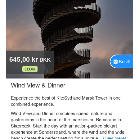
645,00 kr
DKK
Bestil
.
LEDIG
.
Wind View & Dinner
Experience the best of KiteSyd and Marsk Tower in one
combined experience.
Wind View and Dinner combines speed, nature and
gastronomy in the heart of the marshes on Rømø and in
Skærbæk. Start the day with an action-packed blokart
experience at Sønderstrand, where the wind and the wide
beach create the perfect setting for a unique...
(Læs mere)